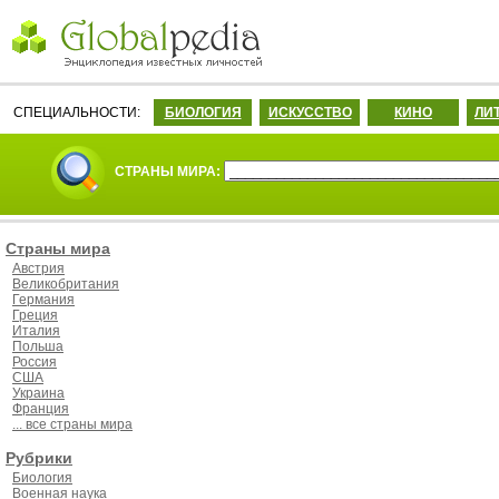
СПЕЦИАЛЬНОСТИ:
БИОЛОГИЯ
ИСКУССТВО
КИНО
ЛИ
СТРАНЫ МИРА:
Страны мира
Австрия
Великобритания
Германия
Греция
Италия
Польша
Россия
США
Украина
Франция
... все страны мира
Рубрики
Биология
Военная наука