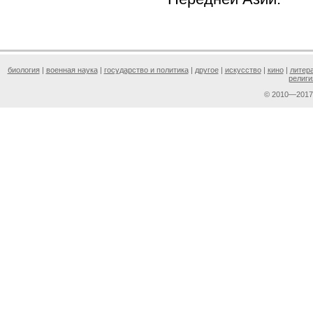
биология
|
военная наука
|
государство и политика
|
другое
|
искусство
|
кино
|
литер
религи
© 2010—201