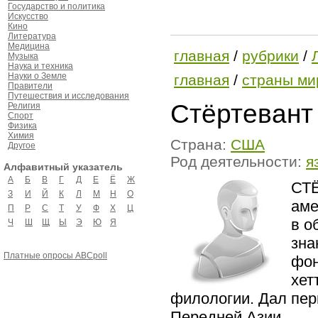
Государство и политика
Искусство
Кино
Литература
Медицина
главная
/
рубрики
/
Музыка
Наука и техника
Науки о Земле
главная
/
страны ми
Правители
Путешествия и исследования
Стёртевант 
Религия
Спорт
Физика
Химия
Страна:
США
Другое
Род деятельности:
я
Алфавитный указатель
А
Б
В
Г
Д
Е
Ё
Ж
СТЁ
З
И
Й
К
Л
М
Н
О
аме
П
Р
С
Т
У
Ф
Х
Ц
в о
Ч
Ш
Щ
Ы
Э
Ю
Я
зна
Платные опросы ABCpoll
фон
хет
филологии. Дал пер
Передней Азии.